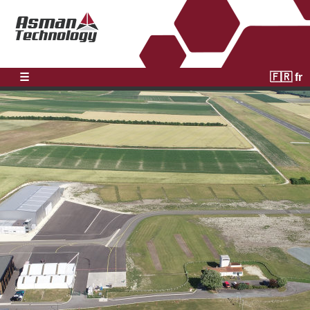
☰
🇫🇷 fr