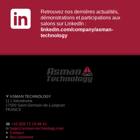
Retrouvez nos dernières actualités,
démonstrations et participations aux
salons sur LinkedIn :
linkedin.com/company/asman-
technology
⮟ ASMAN TECHNOLOGY
11 L'Aérodrome
17500 Saint-Germain-de-Lusignan
FRANCE
☎
+33 (0)9 72 19 98 41
✉
hugo@asman-technology.com
⯈
Contact
⯈
Recrutement